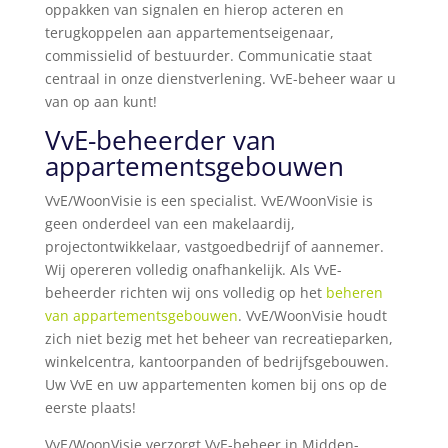
oppakken van signalen en hierop acteren en
terugkoppelen aan appartementseigenaar,
commissielid of bestuurder. Communicatie staat
centraal in onze dienstverlening. VvE-beheer waar u
van op aan kunt!
VvE-beheerder van
appartementsgebouwen
VvE/WoonVisie is een specialist. VvE/WoonVisie is
geen onderdeel van een makelaardij,
projectontwikkelaar, vastgoedbedrijf of aannemer.
Wij opereren volledig onafhankelijk. Als VvE-
beheerder richten wij ons volledig op het
beheren
van appartementsgebouwen
. VvE/WoonVisie houdt
zich niet bezig met het beheer van recreatieparken,
winkelcentra, kantoorpanden of bedrijfsgebouwen.
Uw VvE en uw appartementen komen bij ons op de
eerste plaats!
VvE/WoonVisie verzorgt VvE-beheer in Midden-